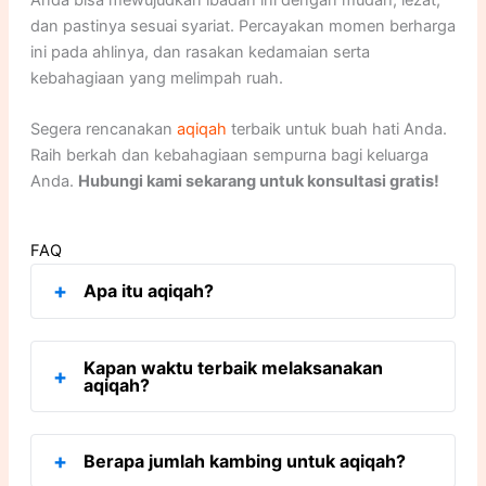
Anda bisa mewujudkan ibadah ini dengan mudah, lezat,
dan pastinya sesuai syariat. Percayakan momen berharga
ini pada ahlinya, dan rasakan kedamaian serta
kebahagiaan yang melimpah ruah.
Segera rencanakan
aqiqah
terbaik untuk buah hati Anda.
Raih berkah dan kebahagiaan sempurna bagi keluarga
Anda.
Hubungi kami sekarang untuk konsultasi gratis!
FAQ
+
Apa itu aqiqah?
Aqiqah adalah ibadah menyembelih hewan
Kapan waktu terbaik melaksanakan
+
(kambing/domba) sebagai wujud syukur atas
aqiqah?
kelahiran anak, dilaksanakan sesuai syariat Islam.
Dagingnya dibagikan kepada fakir miskin,
Paling utama adalah hari ketujuh setelah kelahiran
tetangga, dan kerabat terdekat.
+
Berapa jumlah kambing untuk aqiqah?
anak. Jika berhalangan, bisa di hari ke-14 atau ke-