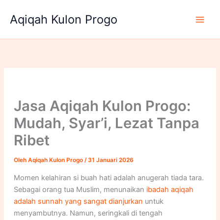
Lewati
Aqiqah Kulon Progo
ke
konten
Jasa Aqiqah Kulon Progo:
Mudah, Syar’i, Lezat Tanpa
Ribet
Oleh
Aqiqah Kulon Progo
/
31 Januari 2026
Momen kelahiran si buah hati adalah anugerah tiada tara.
Sebagai orang tua Muslim, menunaikan
ibadah aqiqah
adalah sunnah yang sangat dianjurkan
untuk
menyambutnya. Namun, seringkali di tengah