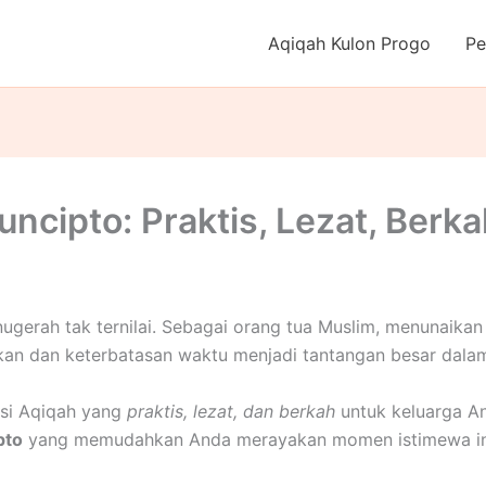
Aqiqah Kulon Progo
Pe
uncipto: Praktis, Lezat, Berk
nugerah tak ternilai. Sebagai orang tua Muslim, menunaika
bukan dan keterbatasan waktu menjadi tantangan besar dal
lusi Aqiqah yang
praktis, lezat, dan berkah
untuk keluarga An
pto
yang memudahkan Anda merayakan momen istimewa ini t