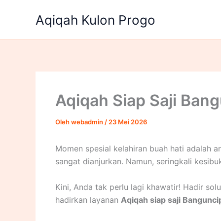
Lewati
Aqiqah Kulon Progo
ke
konten
Aqiqah Siap Saji Bang
Oleh
webadmin
/
23 Mei 2026
Momen spesial kelahiran buah hati adalah a
sangat dianjurkan. Namun, seringkali kesi
Kini, Anda tak perlu lagi khawatir! Hadir so
hadirkan layanan
Aqiqah siap saji Bangunci