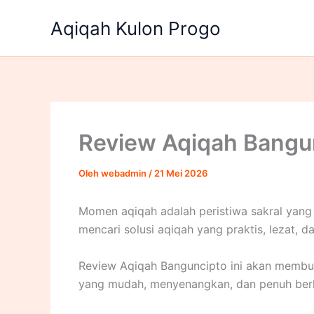
Lewati
Aqiqah Kulon Progo
ke
konten
Review Aqiqah Bangun
Oleh
webadmin
/
21 Mei 2026
Momen aqiqah adalah peristiwa sakral yang
mencari solusi aqiqah yang praktis, lezat, d
Review Aqiqah Banguncipto ini akan membu
yang mudah, menyenangkan, dan penuh berk