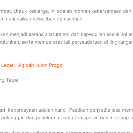
at. Untuk keluarga, ini adalah momen kebersamaan dan r
ah menunaikan kewajiban dan sunnah.
kan menjadi sarana silaturahmi dan kepedulian sosial. Ini 
hkan, serta mempererat tali persaudaraan di lingkungan
 Lezat | Aqiqah Kulon Progo
ng Tepat
kat
, kepercayaan adalah kunci. Pastikan penyedia jasa memi
 pelanggan dan pastikan mereka transparan dalam setiap p
ulai dari penyediaan hewan, proses penyembelihan sesuai 