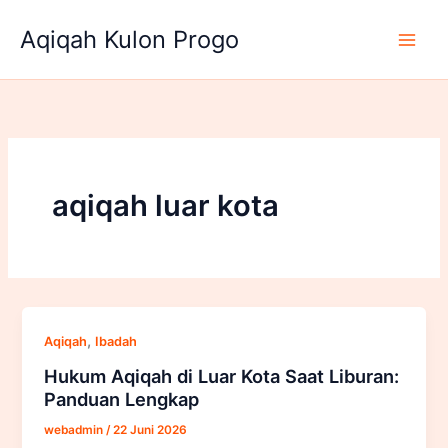
Lewati
Aqiqah Kulon Progo
ke
konten
aqiqah luar kota
,
Aqiqah
Ibadah
Hukum Aqiqah di Luar Kota Saat Liburan:
Panduan Lengkap
webadmin
/
22 Juni 2026