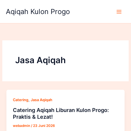
Lewati
Aqiqah Kulon Progo
ke
konten
Jasa Aqiqah
,
Catering
Jasa Aqiqah
Catering Aqiqah Liburan Kulon Progo:
Praktis & Lezat!
webadmin
/
23 Juni 2026