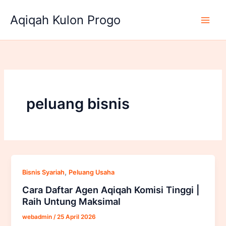
Lewati
Aqiqah Kulon Progo
ke
konten
peluang bisnis
,
Bisnis Syariah
Peluang Usaha
Cara Daftar Agen Aqiqah Komisi Tinggi |
Raih Untung Maksimal
webadmin
/
25 April 2026