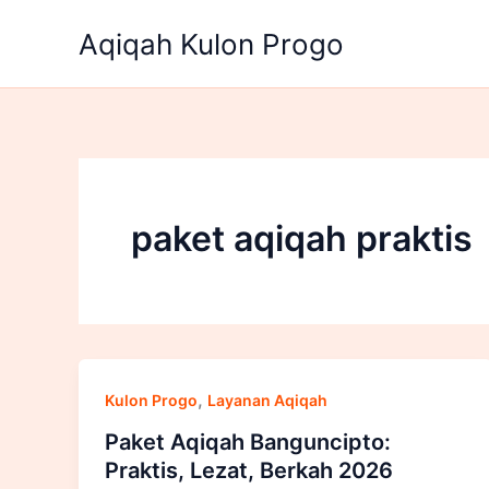
Lewati
Aqiqah Kulon Progo
ke
konten
paket aqiqah praktis
,
Kulon Progo
Layanan Aqiqah
Paket Aqiqah Banguncipto:
Praktis, Lezat, Berkah 2026