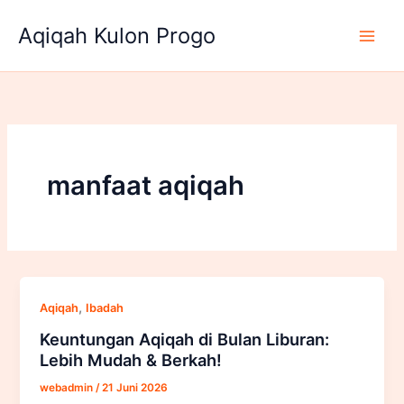
Lewati
Aqiqah Kulon Progo
ke
konten
manfaat aqiqah
,
Aqiqah
Ibadah
Keuntungan Aqiqah di Bulan Liburan:
Lebih Mudah & Berkah!
webadmin
/
21 Juni 2026