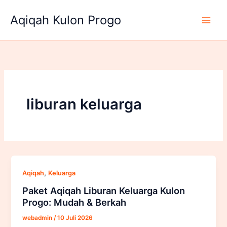
Lewati
Aqiqah Kulon Progo
ke
konten
liburan keluarga
,
Aqiqah
Keluarga
Paket Aqiqah Liburan Keluarga Kulon
Progo: Mudah & Berkah
webadmin
/
10 Juli 2026