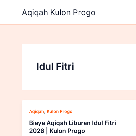
Lewati
Aqiqah Kulon Progo
ke
konten
Idul Fitri
,
Aqiqah
Kulon Progo
Biaya Aqiqah Liburan Idul Fitri
2026 | Kulon Progo