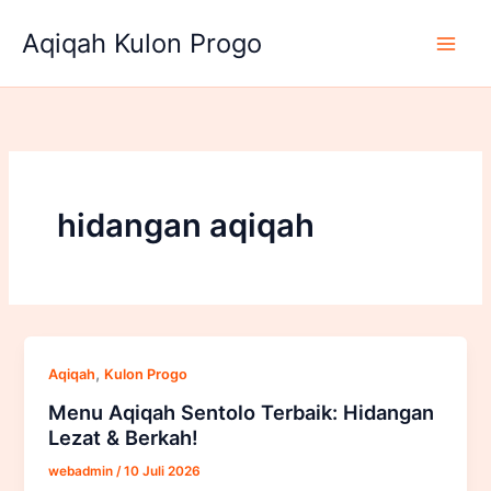
Lewati
Aqiqah Kulon Progo
ke
konten
hidangan aqiqah
,
Aqiqah
Kulon Progo
Menu Aqiqah Sentolo Terbaik: Hidangan
Lezat & Berkah!
webadmin
/
10 Juli 2026