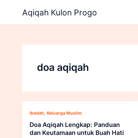
Lewati
Aqiqah Kulon Progo
ke
konten
doa aqiqah
,
Ibadah
Keluarga Muslim
Doa Aqiqah Lengkap: Panduan
dan Keutamaan untuk Buah Hati