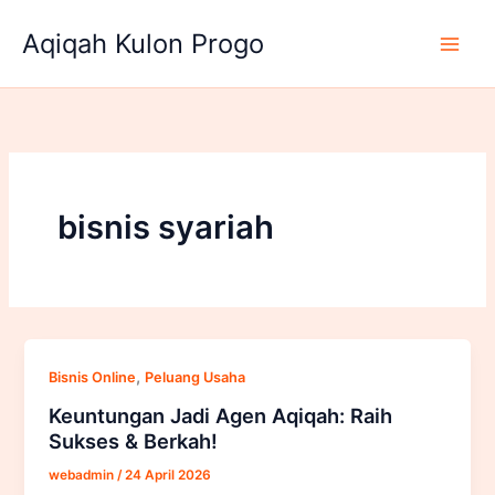
Lewati
Aqiqah Kulon Progo
ke
konten
bisnis syariah
,
Bisnis Online
Peluang Usaha
Keuntungan Jadi Agen Aqiqah: Raih
Sukses & Berkah!
webadmin
/
24 April 2026