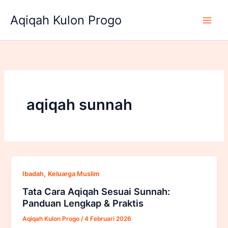
Lewati
Aqiqah Kulon Progo
ke
konten
aqiqah sunnah
,
Ibadah
Keluarga Muslim
Tata Cara Aqiqah Sesuai Sunnah:
Panduan Lengkap & Praktis
Aqiqah Kulon Progo
/
4 Februari 2026