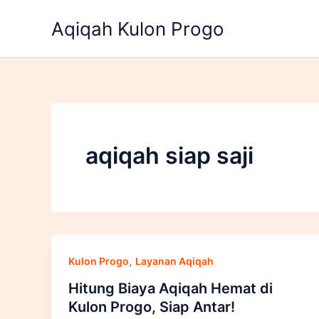
Lewati
Aqiqah Kulon Progo
ke
konten
aqiqah siap saji
,
Kulon Progo
Layanan Aqiqah
Hitung Biaya Aqiqah Hemat di
Kulon Progo, Siap Antar!