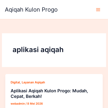
Lewati
Aqiqah Kulon Progo
ke
konten
aplikasi aqiqah
,
Digital
Layanan Aqiqah
Aplikasi Aqiqah Kulon Progo: Mudah,
Cepat, Berkah!
webadmin
/
8 Mei 2026