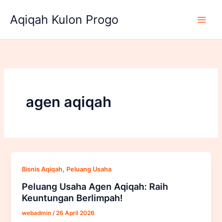
Lewati
Aqiqah Kulon Progo
ke
konten
agen aqiqah
,
Bisnis Aqiqah
Peluang Usaha
Peluang Usaha Agen Aqiqah: Raih
Keuntungan Berlimpah!
webadmin
/
26 April 2026