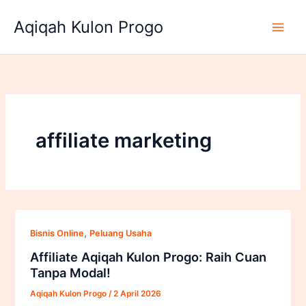
Lewati
Aqiqah Kulon Progo
ke
konten
affiliate marketing
,
Bisnis Online
Peluang Usaha
Affiliate Aqiqah Kulon Progo: Raih Cuan
Tanpa Modal!
Aqiqah Kulon Progo
/
2 April 2026