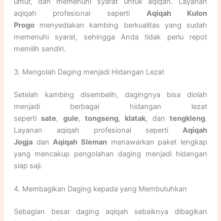
umur, dan memenuhi syarat untuk aqiqah. Layanan
aqiqah profesional seperti
Aqiqah Kulon
Progo
menyediakan kambing berkualitas yang sudah
memenuhi syarat, sehingga Anda tidak perlu repot
memilih sendiri.
3. Mengolah Daging menjadi Hidangan Lezat
Setelah kambing disembelih, dagingnya bisa diolah
menjadi berbagai hidangan lezat
seperti
sate
,
gule
,
tongseng
,
klatak
, dan
tengkleng
.
Layanan aqiqah profesional seperti
Aqiqah
Jogja
dan
Aqiqah Sleman
menawarkan paket lengkap
yang mencakup pengolahan daging menjadi hidangan
siap saji.
4. Membagikan Daging kepada yang Membutuhkan
Sebagian besar daging aqiqah sebaiknya dibagikan