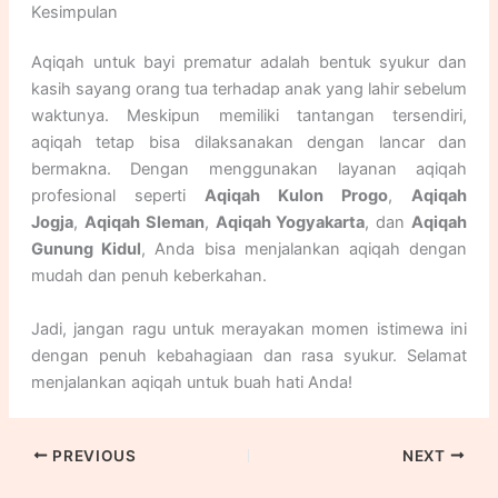
Kesimpulan
Aqiqah untuk bayi prematur adalah bentuk syukur dan
kasih sayang orang tua terhadap anak yang lahir sebelum
waktunya. Meskipun memiliki tantangan tersendiri,
aqiqah tetap bisa dilaksanakan dengan lancar dan
bermakna. Dengan menggunakan layanan aqiqah
profesional seperti
Aqiqah Kulon Progo
,
Aqiqah
Jogja
,
Aqiqah Sleman
,
Aqiqah Yogyakarta
, dan
Aqiqah
Gunung Kidul
, Anda bisa menjalankan aqiqah dengan
mudah dan penuh keberkahan.
Jadi, jangan ragu untuk merayakan momen istimewa ini
dengan penuh kebahagiaan dan rasa syukur. Selamat
menjalankan aqiqah untuk buah hati Anda!
PREVIOUS
NEXT