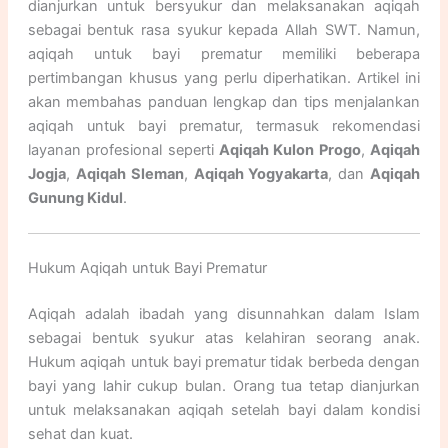
dianjurkan untuk bersyukur dan melaksanakan aqiqah
sebagai bentuk rasa syukur kepada Allah SWT. Namun,
aqiqah untuk bayi prematur memiliki beberapa
pertimbangan khusus yang perlu diperhatikan. Artikel ini
akan membahas panduan lengkap dan tips menjalankan
aqiqah untuk bayi prematur, termasuk rekomendasi
layanan profesional seperti
Aqiqah Kulon Progo
,
Aqiqah
Jogja
,
Aqiqah Sleman
,
Aqiqah Yogyakarta
, dan
Aqiqah
Gunung Kidul
.
Hukum Aqiqah untuk Bayi Prematur
Aqiqah adalah ibadah yang disunnahkan dalam Islam
sebagai bentuk syukur atas kelahiran seorang anak.
Hukum aqiqah untuk bayi prematur tidak berbeda dengan
bayi yang lahir cukup bulan. Orang tua tetap dianjurkan
untuk melaksanakan aqiqah setelah bayi dalam kondisi
sehat dan kuat.