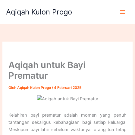
Lewati
Aqiqah Kulon Progo
ke
konten
Aqiqah untuk Bayi
Prematur
Oleh
Aqiqah Kulon Progo
/
4 Februari 2025
Kelahiran bayi prematur adalah momen yang penuh
tantangan sekaligus kebahagiaan bagi setiap keluarga.
Meskipun bayi lahir sebelum waktunya, orang tua tetap